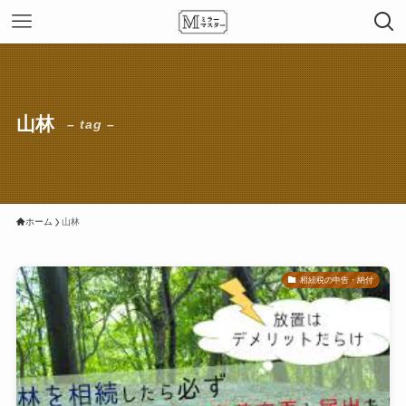
山林
– tag –
ホーム
山林
相続税の申告・納付