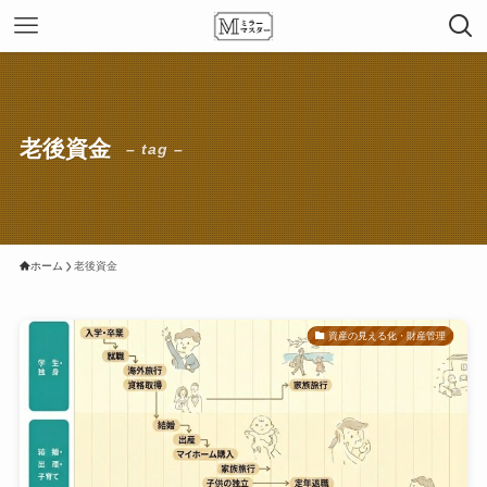
老後資金
– tag –
ホーム
老後資金
資産の見える化・財産管理