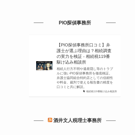
PIO探偵事務所
【PIO探偵事務所口コミ】弁
護士が選ぶ理由は？相続調査
の実力を検証 - 相続税119番
駆け込み相談所
相続人行方不明や遺産隠し等のトラブ
ルに強いPIO探偵事務所を徹底検証。
弁護士協同組合特約店としての信頼性
や料金、裁判で使える報告書の精度を
口コミと共に解説。
相続税119番駆け込み相談所
酒井文人税理士事務所