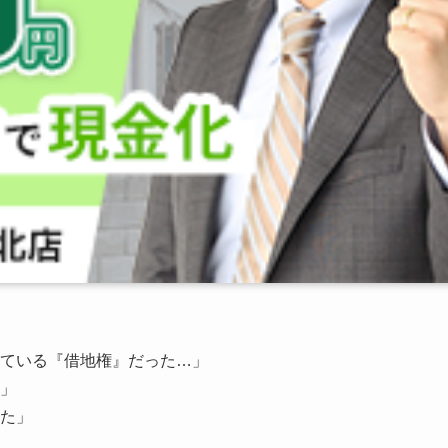
ている『借地権』だった…」
」
た」