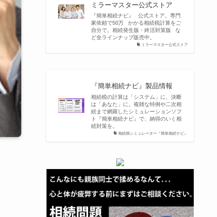
ミラーマスター公式ストア
『簡単相続ナビ』 公式ストア。専門
家依頼で50万 かかる相続税計算をご
自分で。相続発生版・終活対策版 な
ど全ラインナップ販売中。
ミラーマスター公式ストア
『簡単相続ナビ』製品情報
相続税の計算は「システム」に、決断
は「あなた」に。複雑な特例や二次相
続まで網羅したシミュレーションソフ
ト『簡単相続ナビ』で、納得のいく相
続対策を。
相続税シミュレーター『簡単相続ナビ』